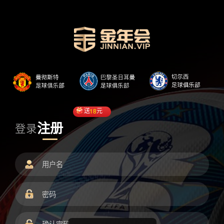
送
18
元
注册
登录