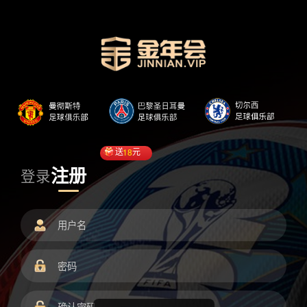
送
18
元
注册
登录