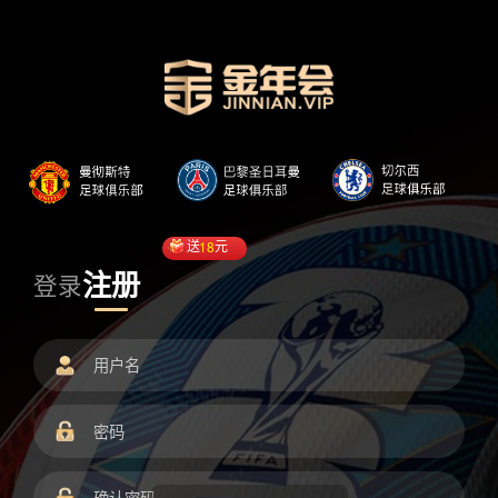
送
18
元
注册
登录