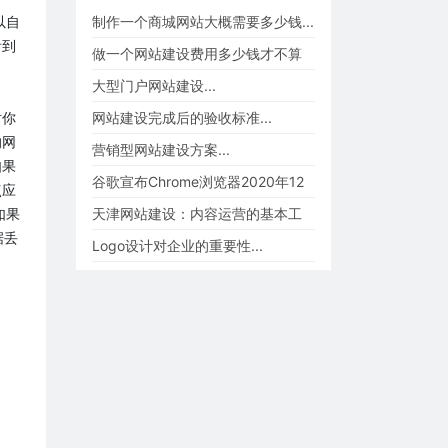
制作一个商城网站大概需要多少钱...
以自
看到
做一个网站建设费用多少钱才不算
被坑、被忽悠...
大型门户网站建设...
网站建设完成后的验收标准...
对你
的网
营销型网站建设方案...
如果
谷歌宣布Chrome浏览器2020年12
点应
月起不再支持flash p...
天津网站建设：内容运营的基本工
如果
据丢
作...
Logo设计对企业的重要性...