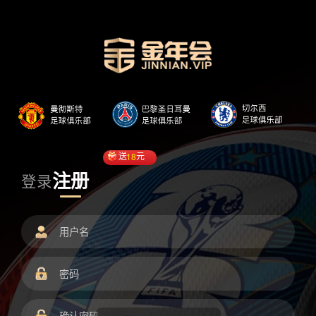
送
18
元
注册
登录