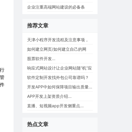
么？...
企业注重高端网站建设的必备条
件？...
推荐文章
天津小程序开发流程及注意事项，
小程序开发费...
如何建立网页/如何建立自己的网
站？...
股票软件开发...
响应式网站设计让企业网站随“机”应
行
管
变...
软件定制开发找外包公司靠谱吗？
件
怎样避免踩坑...
开发APP中如何保障项目输出质量...
APP开发上架资质介绍...
直播、短视频app开发侧重点...
热点文章